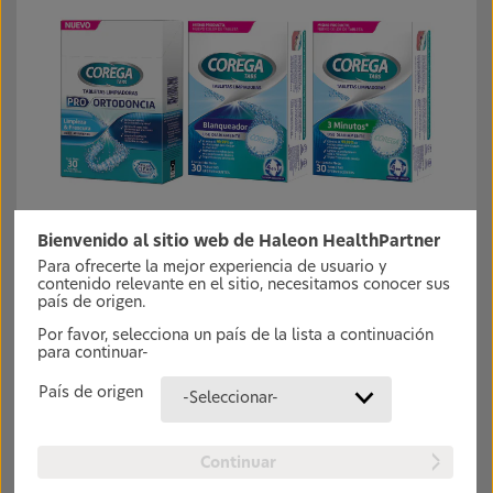
Bienvenido al sitio web de Haleon HealthPartner
Limpiadores de prótesis dentales o aparatos
removibles Corega
Para ofrecerte la mejor experiencia de usuario y
contenido relevante en el sitio, necesitamos conocer sus
país de origen.
Saber más
Por favor, selecciona un país de la lista a continuación
para continuar-
País de origen
-Seleccionar-
Continuar