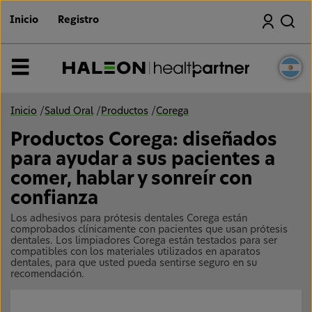
I
Buscar
r
Inicio
Registro
a
l
c
o
Menú
n
t
e
n
Inicio
/
Salud Oral
/
Productos
/
Corega
i
d
Productos Corega: diseñados
o
p
para ayudar a sus pacientes a
r
i
comer, hablar y sonreír con
n
confianza
c
i
p
Los adhesivos para prótesis dentales Corega están
a
comprobados clínicamente con pacientes que usan prótesis
l
dentales. Los limpiadores Corega están testados para ser
compatibles con los materiales utilizados en aparatos
dentales, para que usted pueda sentirse seguro en su
recomendación.