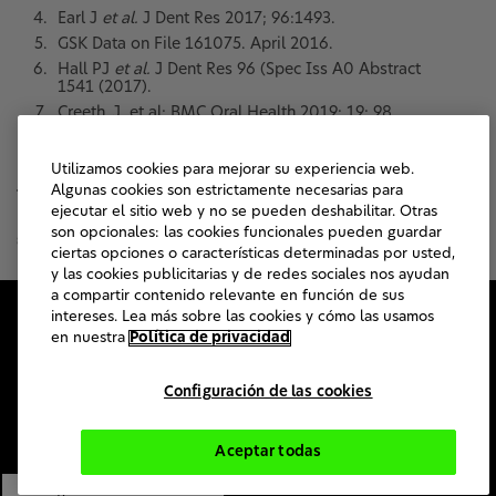
Earl J
et al.
J Dent Res 2017; 96:1493.
GSK Data on File 161075. April 2016.
Hall PJ
et al.
J Dent Res 96 (Spec Iss A0 Abstract
1541 (2017).
Creeth, J. et al; BMC Oral Health 2019; 19: 98.
Parkinson CR
et al.
American J dent 2015; (4): 190-
196.
Utilizamos cookies para mejorar su experiencia web.
Algunas cookies son estrictamente necesarias para
ejecutar el sitio web y no se pueden deshabilitar. Otras
Este sitio está destinado solo para profesionales de la
son opcionales: las cookies funcionales pueden guardar
salud de Argentina y Chile.
ciertas opciones o características determinadas por usted,
y las cookies publicitarias y de redes sociales nos ayudan
a compartir contenido relevante en función de sus
intereses. Lea más sobre las cookies y cómo las usamos
Sitio Corporativo de Haleon
en nuestra
Política de privacidad
Contáctenos
Mapa del sitio
Configuración de las cookies
Accesibilidad
Términos de Uso
Aceptar todas
Aviso de Privacidad
Configuración de las cookies
Preguntas frecuentes