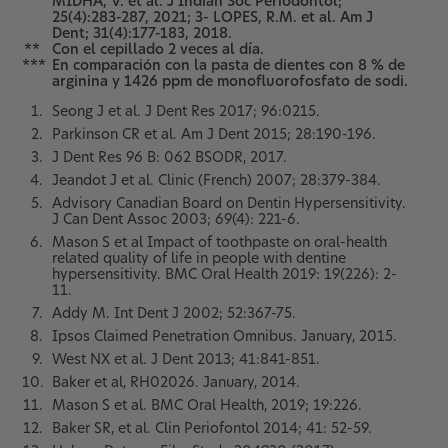
MIDHA, V. et al. J Indian Soc Periodontol;
25(4):283-287, 2021; 3- LOPES, R.M. et al. Am J
Dent; 31(4):177-183, 2018.
**
Con el cepillado 2 veces al día.
***
En comparación con la pasta de dientes con 8 % de
arginina y 1426 ppm de monofluorofosfato de sodi.
Seong J et al. J Dent Res 2017; 96:0215.
Parkinson CR et al. Am J Dent 2015; 28:190-196.
J Dent Res 96 B: 062 BSODR, 2017.
Jeandot J et al. Clinic (French) 2007; 28:379-384.
Advisory Canadian Board on Dentin Hypersensitivity.
J Can Dent Assoc 2003; 69(4): 221-6.
Mason S et al Impact of toothpaste on oral-health
related quality of life in people with dentine
hypersensitivity. BMC Oral Health 2019: 19(226): 2-
11.
Addy M. Int Dent J 2002; 52:367-75.
Ipsos Claimed Penetration Omnibus. January, 2015.
West NX et al. J Dent 2013; 41:841-851.
Baker et al, RH02026. January, 2014.
Mason S et al. BMC Oral Health, 2019; 19:226.
Baker SR, et al. Clin Periofontol 2014; 41: 52-59.