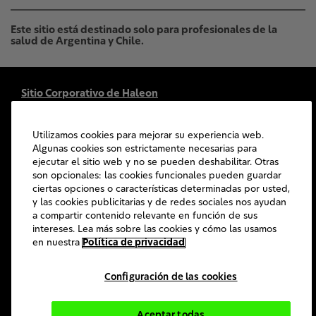
Este sitio está destinado solo para profesionales de la
salud de Argentina y Chile.
Sitio Corporativo de Haleon
Contáctenos
Mapa del sitio
Utilizamos cookies para mejorar su experiencia web.
Accesibilidad
Algunas cookies son estrictamente necesarias para
ejecutar el sitio web y no se pueden deshabilitar. Otras
Términos de Uso
son opcionales: las cookies funcionales pueden guardar
Aviso de Privacidad
ciertas opciones o características determinadas por usted,
y las cookies publicitarias y de redes sociales nos ayudan
Preguntas frecuentes
a compartir contenido relevante en función de sus
intereses. Lea más sobre las cookies y cómo las usamos
©
2026
Haleon grupo de empresas o su licenciador. Todos los
en nuestra
Política de privacidad
derechos reservados.
Las marcas comerciales son propiedad de o están licenciadas a el
grupo de empresas Haleon.
Configuración de las cookies
Este sitio web es operado por Haleon Argentina S.A., Carlos
Casares 3690, (B1644BCD) Victoria, Buenos Aires, Argentina.
Aceptar todas