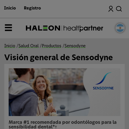
I
Buscar
r
Inicio
Registro
a
l
c
o
Menú
n
t
e
n
Inicio
/
Salud Oral
/
Productos
/
Sensodyne
i
d
Visión general de Sensodyne
o
p
r
i
n
c
i
p
a
l
Marca #1 recomendada por odontólogos para la
sensibilidad dental*
†