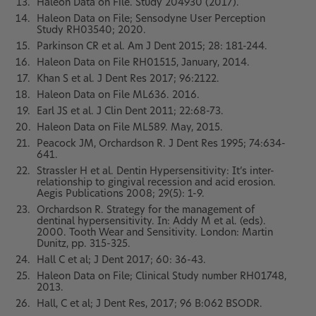
Haleon Data on File. Study 204930 (2017).
Haleon Data on File; Sensodyne User Perception
Study RH03540; 2020.
Parkinson CR et al. Am J Dent 2015; 28: 181-244.
Haleon Data on File RH01515, January, 2014.
Khan S et al. J Dent Res 2017; 96:2122.
Haleon Data on File ML636. 2016.
Earl JS et al. J Clin Dent 2011; 22:68-73.
Haleon Data on File ML589. May, 2015.
Peacock JM, Orchardson R. J Dent Res 1995; 74:634-
641.
Strassler H et al. Dentin Hypersensitivity: It’s inter-
relationship to gingival recession and acid erosion.
Aegis Publications 2008; 29(5): 1-9.
Orchardson R. Strategy for the management of
dentinal hypersensitivity. In: Addy M et al. (eds).
2000. Tooth Wear and Sensitivity. London: Martin
Dunitz, pp. 315-325.
Hall C et al; J Dent 2017; 60: 36-43.
Haleon Data on File; Clinical Study number RH01748,
2013.
Hall, C et al; J Dent Res, 2017; 96 B:062 BSODR.