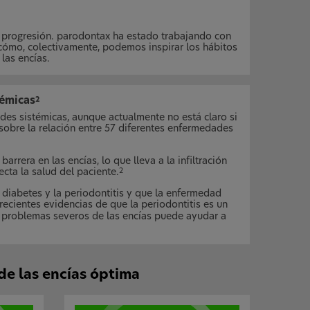
a progresión. parodontax ha estado trabajando con
cómo, colectivamente, podemos inspirar los hábitos
las encías.
témicas
2
des sistémicas, aunque actualmente no está claro si
sobre la relación entre 57 diferentes enfermedades
rera en las encías, lo que lleva a la infiltración
ecta la salud del paciente.
2
 diabetes y la periodontitis y que la enfermedad
ecientes evidencias de que la periodontitis es un
r problemas severos de las encías puede ayudar a
 de las encías óptima