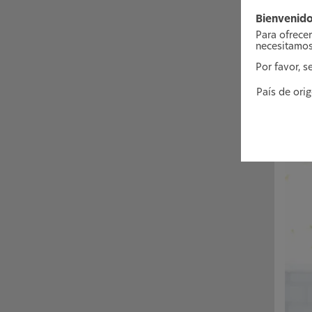
que l
identi
Bienvenido
Para ofrecer
Siga 
necesitamos
Por favor, s
Los p
País de ori
los p