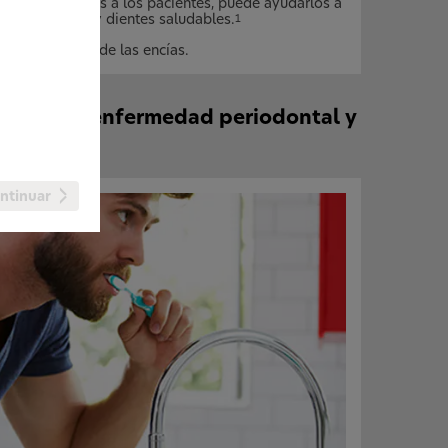
l involucrar más a los pacientes, puede ayudarlos a
a y unas encías y dientes saludables.
1
la enfermedad de las encías.
vanza la enfermedad periodontal y
ntinuar