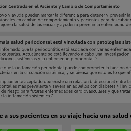
ión Centrada en el Paciente y Cambio de Comportamiento
oyo y ayuda pueden marcar la diferencia para detener y prevenir l
sionales en cambio de comportamiento y pacientes para descubrir 
ejoren la salud de las encías y ayuden a prevenir la enfermedad de 
mala salud periodontal está vinculada con patologías sis
 informado que la periodontitis está asociada con varias enfermeda
 causarlas. Actualmente se está llevando a cabo una investigación 
diciones sistémicas y la enfermedad periodontal.
6
e que la inflamación periodontal puede comprometer la función de bar
terias en la circulación sistémica, y se piensa que esto es lo que af
ampliamente aceptado que existe una relación bidireccional entre la
dontal es más prevalente y severa en aquellos con diabetes.
Hay cr
6
r de riesgo para futuras enfermedades cardiovasculares y que trata
r la inflamación sistémica.
7
 a sus pacientes en su viaje hacia una salud