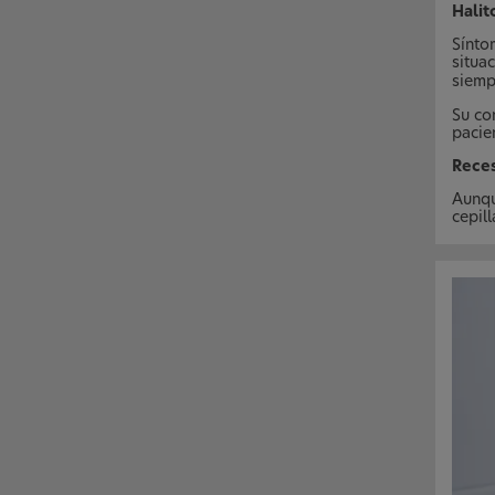
Halit
Sínto
situac
siempr
Su co
pacie
Reces
Aunqu
cepill