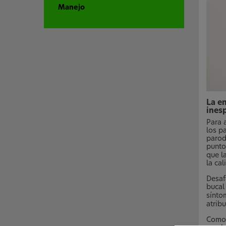
Manejo
La e
ines
Para 
los p
parod
punto
que l
la ca
Desaf
bucal
sínto
atribu
Como 