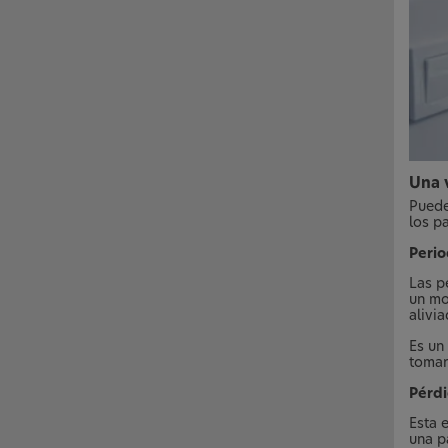
Una v
Puede
los p
Perio
Las p
un mo
alivi
Es un
tomar
Pérdi
Esta 
una p