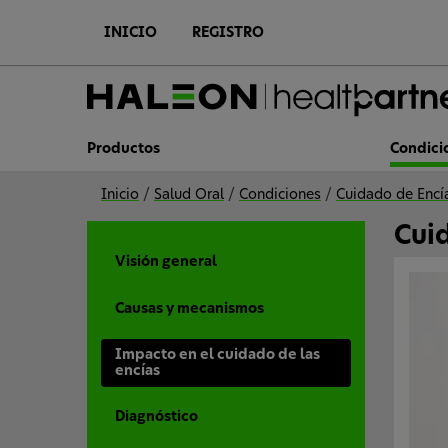
I
r
INICIO
REGISTRO
a
l
c
o
n
t
e
Productos
Condici
n
i
d
Inicio
/
Salud Oral
/
Condiciones
/
Cuidado de Encí
o
p
Cuid
r
i
Visión general
n
c
i
Causas y mecanismos
p
a
l
Impacto en el cuidado de las
encías
Diagnóstico