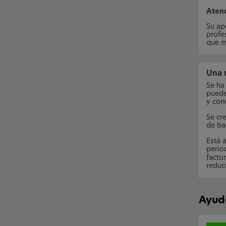
Atenc
Su ap
profe
que m
Una 
Se ha
puede
y con
Se cre
de bac
Está 
perio
facto
reduci
Ayude