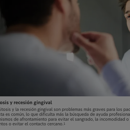
osis y recesión gingival
litosis y la recesión gingival son problemas más graves para los pa
sta es común, lo que dificulta más la búsqueda de ayuda profesiona
ismos de afrontamiento para evitar el sangrado, la incomodidad o la
ntos o evitar el contacto cercano.
1