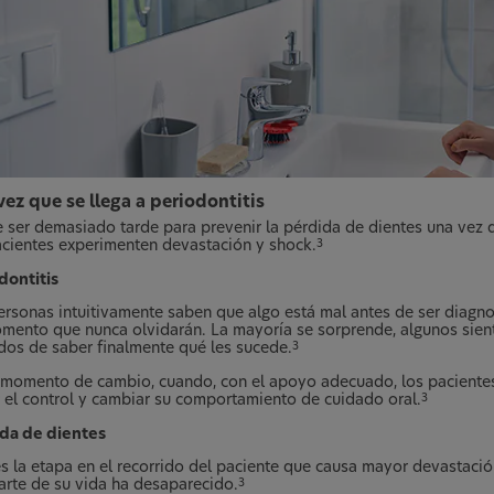
ez que se llega a periodontitis
 ser demasiado tarde para prevenir la pérdida de dientes una vez q
acientes experimenten devastación y shock.
3
dontitis
ersonas intuitivamente saben que algo está mal antes de ser diagnos
mento que nunca olvidarán. La mayoría se sorprende, algunos sienten
ados de saber finalmente qué les sucede.
3
 momento de cambio, cuando, con el apoyo adecuado, los pacientes
 el control y cambiar su comportamiento de cuidado oral.
3
da de dientes
es la etapa en el recorrido del paciente que causa mayor devastaci
arte de su vida ha desaparecido.
3