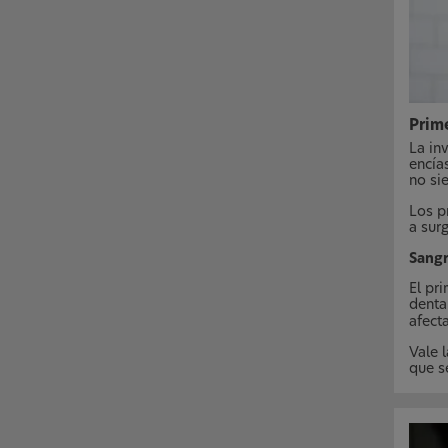
Prim
La in
encía
no si
Los p
a sur
Sangr
El pr
dental
afect
Vale 
que s