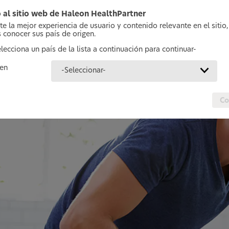
os pacientes aprendan sobre y traten la enfermedad de las encías. A
ficar cualquier síntoma y crear el vínculo entre la higiene oral diari
 al sitio web de Haleon HealthPartner
te la mejor experiencia de usuario y contenido relevante en el sitio,
leyendo para saber más sobre las opiniones de los pacientes sobre 
 conocer sus país de origen.
elecciona un país de la lista a continuación para continuar-
acientes pueden padecer ansiedad cuando a
gen
-Seleccionar-
roblemas gingivales
3
Co