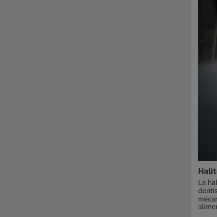
Halit
La ha
denti
mecan
alime