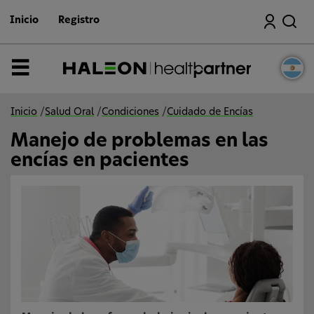
I
Buscar
r
Inicio
Registro
a
l
c
o
Menú
n
t
e
n
Inicio
/
Salud Oral
/
Condiciones
/
Cuidado de Encías
i
d
Manejo de problemas en las
o
p
encías en pacientes
r
i
n
c
i
p
a
l