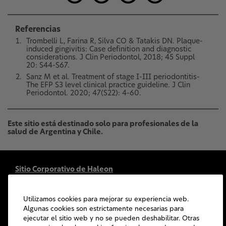
Referencias
Trombelli L, Farina R, Silva CO & Tatakis DN. Plaque-
induced gingivitis: Case definition and diagnostic
considerations. J Clin Periodontol, 2018; 45 Suppl
20: S44-S67.
Sanz M et al. Treatment of stage I-III periodontitis-
The EFP S3 level clinical practice guideline. J Clin
Periodontol. 2020; 47(S22): 4-60.
Este sitio está destinado solo para profesionales de la
salud de Argentina y Chile.
Sitio Corporativo de Haleon
Contáctenos
Mapa del sitio
Utilizamos cookies para mejorar su experiencia web.
Accesibilidad
Algunas cookies son estrictamente necesarias para
ejecutar el sitio web y no se pueden deshabilitar. Otras
Términos de Uso