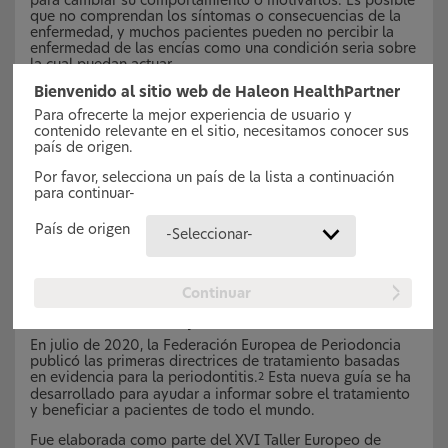
para cambiar su comportamiento o motivarlos. Es posible
que no comprendan los síntomas o consecuencias de la
enfermedad, y muchos pacientes pueden no percibir la
enfermedad de las encías como una condición seria sobre
la cual puedan actuar.
Bienvenido al sitio web de Haleon HealthPartner
Para ofrecerte la mejor experiencia de usuario y
contenido relevante en el sitio, necesitamos conocer sus
país de origen.
Por favor, selecciona un país de la lista a continuación
para continuar-
País de origen
-Seleccionar-
Continuar
Las directrices clínicas de nivel S3 de la EFP para
el tratamiento de la periodontitis
En julio de 2020, la Federación Europea de Periodoncia
publicó las primeras directrices de tratamiento basadas
en evidencia para la periodontitis.
Esta nueva guía se ha
2
desarrollado para ayudar a informar sobre el tratamiento
y beneficiar a pacientes de todo el mundo.
Fue elaborada como parte del XVI Taller Europeo de